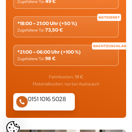
49 €
Zugefallene Tür:
NOTDIENST
*18:00 – 21:00 Uhr (+50 %)
73,50 €
Zugefallene Tür:
NACHTZUSCHLAG
*21:00 – 06:00 Uhr (+100 %)
98 €
Zugefallene Tür:
Fahrtkosten:
19 €
Materialkosten: nur bei Austausch
0151 1016 5028