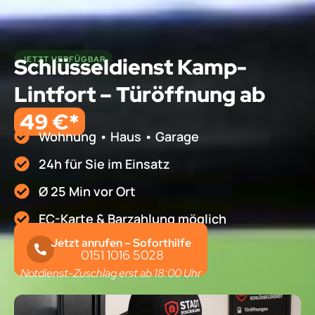
Schlüsseldienst Kamp-
JETZT VERFÜGBAR
Lintfort – Türöffnung ab
49 €*
Wohnung • Haus • Garage
24h für Sie im Einsatz
Ø 25 Min vor Ort
EC-Karte & Barzahlung möglich
Jetzt anrufen – Soforthilfe
0151 1016 5028
Notdienst-Zuschlag erst ab 18:00 Uhr