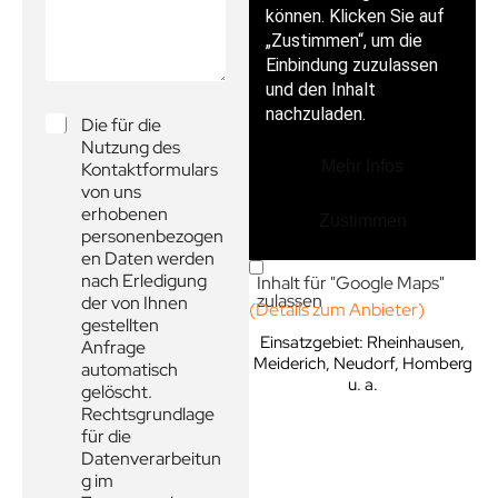
-
c
a
A
h
i
d
r
l
r
i
-
e
c
A
s
h
d
D
Die für die
s
t
r
S
Nutzung des
e
*
e
G
Kontaktformulars
*
s
V
von uns
s
O
erhobenen
e
-
personenbezogen
*
E
en Daten werden
T
i
nach Erledigung
Inhalt für "Google Maps"
e
n
zulassen
der von Ihnen
l
(Details zum Anbieter)
v
gestellten
e
e
Einsatzgebiet: Rheinhausen,
Anfrage
f
r
Meiderich, Neudorf, Homberg
automatisch
o
s
u. a.
gelöscht.
n
t
Rechtsgrundlage
ä
für die
n
Datenverarbeitun
d
g im
n