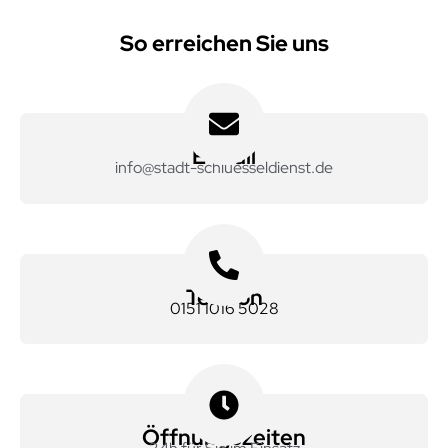
So erreichen Sie uns
E-Mail
info@stadt-schluesseldienst.de
Telefon
0151 1016 5028
Öffnungszeiten