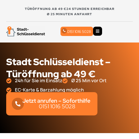
TÜRÖFFNUNG AB 49 €
24 STUNDEN ERREICHBAR
Ø 25 MINUTEN ANFAHRT
0151 1016 5028
Stadt Schlüsseldienst –
Türöffnung ab 49 €
24h für Sie im Einsatz
Ø 25 Min vor Ort
EC-Karte & Barzahlung möglich
Jetzt anrufen – Soforthilfe
0151 1016 5028