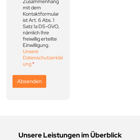
Zusammenhang
i
s
mit dem
*
Kontaktformular
ist Art. 6 Abs. 1
Satz 1a DS-GVO,
nämlich Ihre
freiwillig erteilte
Einwilligung.
Unsere
Datenschutzerklär
ung
*
Absenden
Unsere Leistungen im Überblick