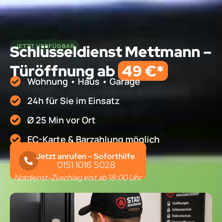
Schlüsseldienst Mettmann –
JETZT VERFÜGBAR
Türöffnung ab
49 €*
Wohnung • Haus • Garage
24h für Sie im Einsatz
Ø 25 Min vor Ort
EC-Karte & Barzahlung möglich
Jetzt anrufen – Soforthilfe
0151 1016 5028
Notdienst-Zuschlag erst ab 18:00 Uhr