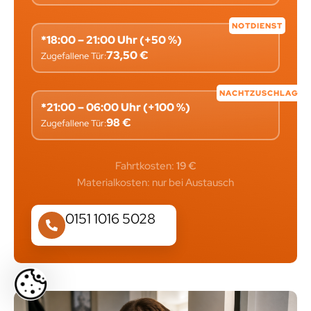
NOTDIENST
*18:00 – 21:00 Uhr (+50 %)
73,50 €
Zugefallene Tür:
NACHTZUSCHLAG
*21:00 – 06:00 Uhr (+100 %)
98 €
Zugefallene Tür:
Fahrtkosten:
19 €
Materialkosten: nur bei Austausch
0151 1016 5028